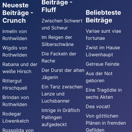
Beiträge -
Neueste
Fluff
Beliebteste
Beiträge -
Beiträge
Crunch
Zwischen Schwert
und Schwur
Variae sunt viae
Irmelin von
Im Reigen der
fortunae
Rothwilden
Silberschwäne
Zwist im Hause
Wigdis von
Die Fackeln der
Löwenhaupt
Rothwilden
Rache
Getreue Feinde
Rabana und der
Der Durst der alten
weiße Hirsch
Aus der Not
Jägerin
geboren
Rittergut
Ein Tanz zwischen
Hirschquell
Eine Tragödie in
Lanze und
sechs Akten
Brindan von
Luchsbanner
Rothwilden
Dea vocat!
Intrige in Gräflich
Rodegar
Von göttlichen
Pallingen
Löwenkelch
Plänen in fremden
aufgedeckt
Gefilden
Rossgilda von