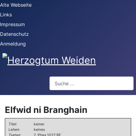
Alte Webseite
Links
Impressum
Datenschutz
Anmeldung
Webseite durchsuchen
Elfwid ni Branghain
Titel:
keiner
Lehen:
keines
Tsatag:
2. Phex 1022 BF