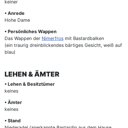
keiner
• Anrede
Hohe Dame
• Persönliches Wappen
Das Wappen der
Nimerfros
mit Bastardbalken
(ein traurig dreinblickendes bärtiges Gesicht, weiß auf
blau)
LEHEN & ÄMTER
• Lehen & Besitztümer
keines
• Ämter
keines
• Stand
Niederadel (anerkannte Bastardin aus dem Hause