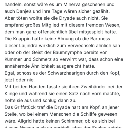
handeln, sonst wäre es um Minerva geschehen und
auch Danje’s und ihre Tage wären sicher gezählt.
Aber töten wollte sie die Dryade auch nicht. Sie
empfand großes Mitglied mit diesem fremden Wesen,
dem man ganz offensichtlich übel mitgespielt hatte.
Die Knappin hatte keine Ahnung ob die Baroness
dieser Laijindra wirklich zum Verwechseln ähnlich sah
oder ob der Geist der Baumnymphe bereits vor
Kummer und Schmerz so verwirrt war, dass schon eine
annähernde Ähnlichkeit ausgereicht hatte.
Egal, schoss es der Schwarzhaarigen durch den Kopf,
jetzt oder nie.
Mit beiden Händen fasste sie ihren Zweihänder bei der
Klinge und während sie einen Satz nach vorn machte,
holte sie aus und schlug dann zu.
Das Griffstück traf die Dryade hart am Kopf, an jener
Stelle, wo bei einem Menschen die Schläfe gewesen
wäre. Ailgrid hatte keinen Schimmer, ob es sich bei
diesen Wesen auch so verhielt, aber der Schlag zeigte