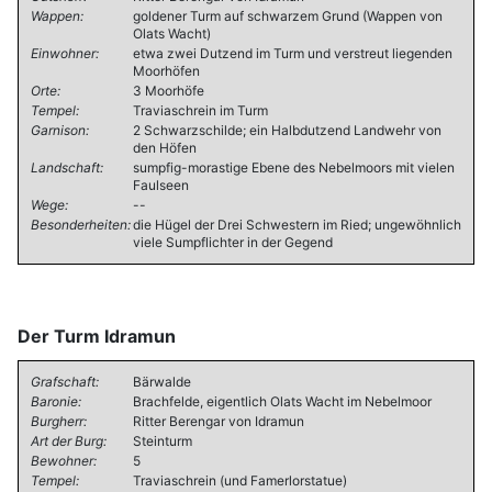
Wappen:
goldener Turm auf schwarzem Grund (Wappen von
Olats Wacht)
Einwohner:
etwa zwei Dutzend im Turm und verstreut liegenden
Moorhöfen
Orte:
3 Moorhöfe
Tempel:
Traviaschrein im Turm
Garnison:
2 Schwarzschilde; ein Halbdutzend Landwehr von
den Höfen
Landschaft:
sumpfig-morastige Ebene des Nebelmoors mit vielen
Faulseen
Wege:
--
Besonderheiten:
die Hügel der Drei Schwestern im Ried; ungewöhnlich
viele Sumpflichter in der Gegend
Der Turm Idramun
Grafschaft:
Bärwalde
Baronie:
Brachfelde, eigentlich Olats Wacht im Nebelmoor
Burgherr:
Ritter Berengar von Idramun
Art der Burg:
Steinturm
Bewohner:
5
Tempel:
Traviaschrein (und Famerlorstatue)