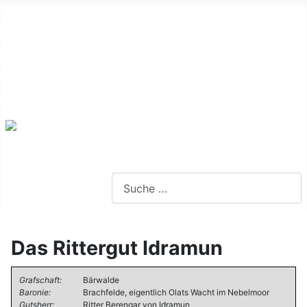
Alte Webseite
Links
Impressum
Datenschutz
Anmeldung
Webseite durchsuchen
Das Rittergut Idramun
Grafschaft:
Bärwalde
Baronie:
Brachfelde, eigentlich Olats Wacht im Nebelmoor
Gutsherr:
Ritter Berengar von Idramun