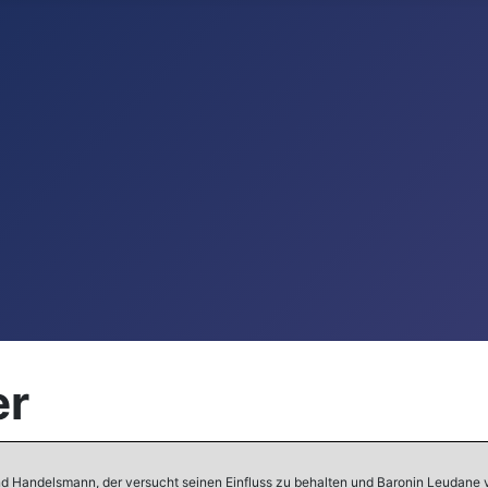
er
nd Handelsmann, der versucht seinen Einfluss zu behalten und Baronin Leudane v