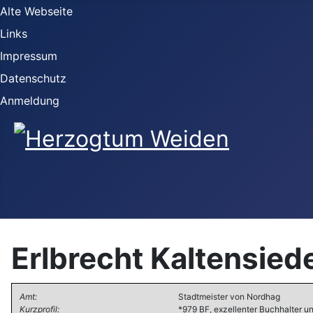
Alte Webseite
Links
Impressum
Datenschutz
Anmeldung
Erlbrecht Kaltensied
Amt:
Stadtmeister von Nordhag
Kurzprofil:
*979 BF, exzellenter Buchhalter u