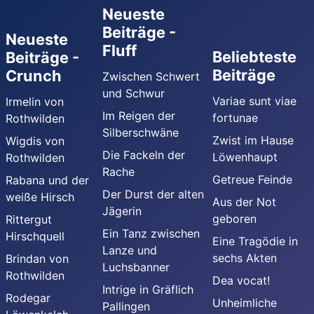
Neueste
Beiträge -
Neueste
Fluff
Beliebteste
Beiträge -
Beiträge
Crunch
Zwischen Schwert
und Schwur
Variae sunt viae
Irmelin von
Im Reigen der
fortunae
Rothwilden
Silberschwäne
Zwist im Hause
Wigdis von
Die Fackeln der
Löwenhaupt
Rothwilden
Rache
Getreue Feinde
Rabana und der
Der Durst der alten
weiße Hirsch
Aus der Not
Jägerin
geboren
Rittergut
Ein Tanz zwischen
Hirschquell
Eine Tragödie in
Lanze und
sechs Akten
Brindan von
Luchsbanner
Rothwilden
Dea vocat!
Intrige in Gräflich
Rodegar
Unheimliche
Pallingen