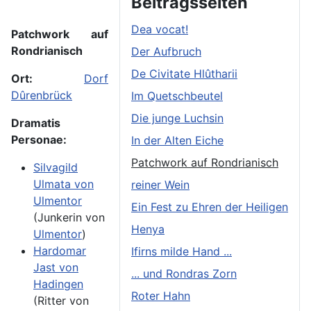
Beitragsseiten
Dea vocat!
Patchwork auf
Rondrianisch
Der Aufbruch
De Civitate Hlûtharii
Ort:
Dorf
Dûrenbrück
Im Quetschbeutel
Die junge Luchsin
Dramatis
Personae:
In der Alten Eiche
Patchwork auf Rondrianisch
Silvagild
Ulmata von
reiner Wein
Ulmentor
Ein Fest zu Ehren der Heiligen
(Junkerin von
Henya
Ulmentor
)
Hardomar
Ifirns milde Hand ...
Jast von
... und Rondras Zorn
Hadingen
Roter Hahn
(Ritter von