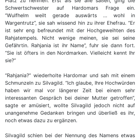
Platz zu nehmen. Erst als sie alle saßen, ging die
Schwertschwester auf Hardomars Frage ein.
“Wulfhelm weilt gerade auswärts … wohl in
Wargentrutz”, sie sah wissend hin zu ihrer Ehefrau. “Er
ist sehr eng befreundet mit der Hochgeweihten des
Rahjatempels. Nicht wenige meinen, sie sei seine
Gefährtin. Rahjania ist ihr Name”, fuhr sie dann fort.
“Sie ist öfters in den Nordmarken. Vielleicht kennt Ihr
sie?”
“Rahjania?” wiederholte Hardomar und sah mit einem
Schmunzeln zu Silvagild. “Ich glaube, Ihre Hochwürden
haben wir mal vor längerer Zeit bei einem sehr
interessanten Gespräch bei deiner Mutter getroffen”,
sagte er amüsiert, wollte Silvagild jedoch nicht auf
unangenehme Gedanken bringen und überließ es ihr,
noch etwas dazu zu ergänzen.
Silvagild schien bei der Nennung des Namens etwas