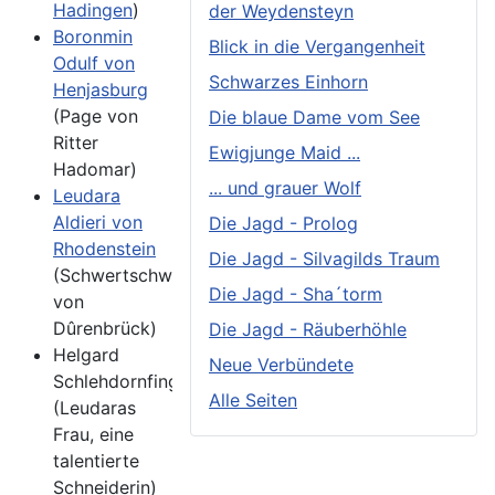
Hadingen
)
der Weydensteyn
Boronmin
Blick in die Vergangenheit
Odulf von
Schwarzes Einhorn
Henjasburg
(Page von
Die blaue Dame vom See
Ritter
Ewigjunge Maid ...
Hadomar)
... und grauer Wolf
Leudara
Aldieri von
Die Jagd - Prolog
Rhodenstein
Die Jagd - Silvagilds Traum
(Schwertschwester
Die Jagd - Sha´torm
von
Dûrenbrück)
Die Jagd - Räuberhöhle
Helgard
Neue Verbündete
Schlehdornfinger
Alle Seiten
(Leudaras
Frau, eine
talentierte
Schneiderin)