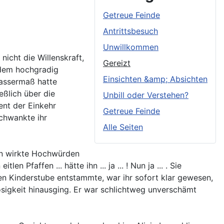
Getreue Feinde
Antrittsbesuch
Unwillkommen
icht die Willenskraft,
Gereizt
n dem hochgradig
Einsichten &amp; Absichten
Wassermaß hatte
eßlich über die
Unbill oder Verstehen?
ent der Einkehr
Getreue Feinde
chwankte ihr
Alle Seiten
ann wirkte Hochwürden
Pfaffen ... hätte ihn ... ja ... ! Nun ja ... . Sie
en Kinderstube entstammte, war ihr sofort klar gewesen,
sigkeit hinausging. Er war schlichtweg unverschämt