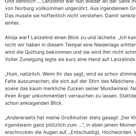
Und dennoch ... Lanzelind war nun wieder an der Seite ih
von Norburg vollkommen ungerührt. Aus irgendeinem Grund
Das musste sie hoffentlich nicht verstehen. Damit senkt
einher.
Alinja warf Lanzelind einen Blick zu und lächelte. „Ich 
nicht wir haben in diesem Tempel eine Niederlage erlitt
wird die Quittung bekommen und sie wird ihm nicht schme
Voller Zuneigung legte sie kurz eine Hand auf Lanzelinds
„Hum, natürlich. Wenn Ihr das sagt, wird es schon stimme
Falte auszumachen, die sich auf der Stirn des Mädchens g
sowie das kaum merkliche Zucken seiner Mundwinkel. Nein,
ihren Ärger unkommentiert verrauchen zu lassen. Stattde
schon anklagenden Blick.
„Andererseits hat meine Großmutter stets gesagt: ‚Der Kl
irgendwann ganz plötzlich zum ...“, in eben jenem Mome
erschrocken die Augen auf, „Entschuldigt, Hochwürden. Ic