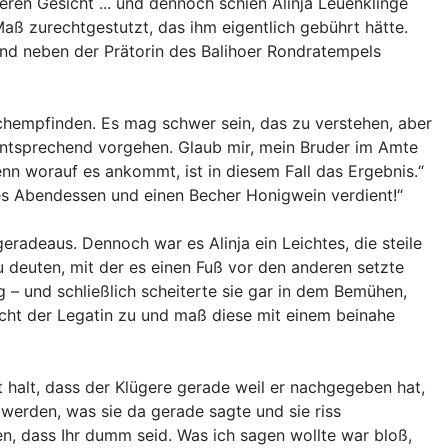
eren Gesicht ... und dennoch schien Alinja Leuenklinge
ß zurechtgestutzt, das ihm eigentlich gebührt hätte.
gend neben der Prätorin des Balihoer Rondratempels
nachempfinden. Es mag schwer sein, das zu verstehen, aber
 entsprechend vorgehen. Glaub mir, mein Bruder im Amte
nn worauf es ankommt, ist in diesem Fall das Ergebnis.“
ches Abendessen und einen Becher Honigwein verdient!“
eradeaus. Dennoch war es Alinja ein Leichtes, die steile
zu deuten, mit der es einen Fuß vor den anderen setzte
 – und schließlich scheiterte sie gar in dem Bemühen,
icht der Legatin zu und maß diese mit einem beinahe
t halt, dass der Klügere gerade weil er nachgegeben hat,
werden, was sie da gerade sagte und sie riss
en, dass Ihr dumm seid. Was ich sagen wollte war bloß,