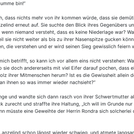
e Dumme bin!“
ch, dass nichts mehr von ihr kommen würde, dass sie demüti
nzelind erneut auf. Sie suchte den Blick ihres Gegenübers 
 wenn niemand versteht, dass es keine Niederlage war? Was
weil sie nicht weiter als bis zu ihrer Nasenspitze gucken k
n, die verstehen und er wird seinen Sieg gewisslich feiern w
s mich betrifft, so kann ich vor allem eins nicht verstehen:
sie doch andererseits mit viel Eifer darauf pochen, dass e
lz ihrer Mitmenschen herum? Ist es die Gewissheit allein d
an ihnen so was immer wieder nachsieht?“
ange und wandte sich dann rasch von ihrer Schwertmutter ab
ck zurecht und straffte ihre Haltung, „Ich will im Grunde nu
ann müsste eine Geweihte der Herrin Rondra sich solcherlei
als Lanzelind schon längst wieder schwieg, und atmete langsa