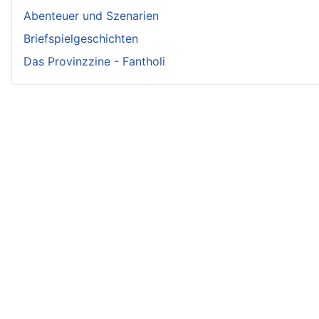
Abenteuer und Szenarien
Briefspielgeschichten
Das Provinzzine - Fantholi
Neueste Beiträge - Crunch
Irmelin von Rothwilden
Wigdis von Rothwilden
Rabana und der weiße Hirsch
Rittergut Hirschquell
Brindan von Rothwilden
Rodegar Löwenkelch
Rossgilda von Rauheneck