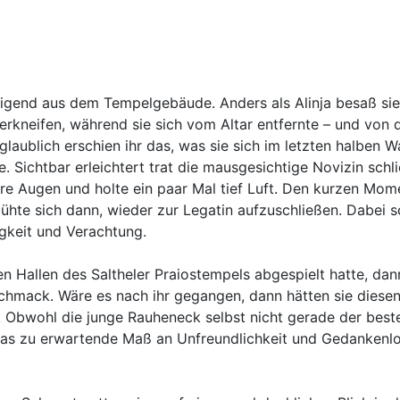
gend aus dem Tempelgebäude. Anders als Alinja besaß sie n
 verkneifen, während sie sich vom Altar entfernte – und vo
laublich erschien ihr das, was sie sich im letzten halben 
Sichtbar erleichtert trat die mausgesichtige Novizin schli
re Augen und holte ein paar Mal tief Luft. Den kurzen Mom
ühte sich dann, wieder zur Legatin aufzuschließen. Dabei s
gkeit und Verachtung.
n Hallen des Saltheler Praiostempels abgespielt hatte, d
ack. Wäre es nach ihr gegangen, dann hätten sie diesen eitlen 
f. Obwohl die junge Rauheneck selbst nicht gerade der best
 das zu erwartende Maß an Unfreundlichkeit und Gedankenlo