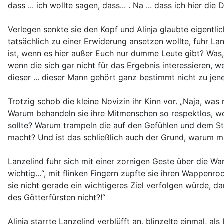
dass ... ich wollte sagen, dass... . Na ... dass ich hier di
Verlegen senkte sie den Kopf und Alinja glaubte eigentli
tatsächlich zu einer Erwiderung ansetzen wollte, fuhr La
ist, wenn es hier außer Euch nur dumme Leute gibt? Was,
wenn die sich gar nicht für das Ergebnis interessieren, 
dieser ... dieser Mann gehört ganz bestimmt nicht zu jene
Trotzig schob die kleine Novizin ihr Kinn vor. „Naja, wa
Warum behandeln sie ihre Mitmenschen so respektlos, wo 
sollte? Warum trampeln die auf den Gefühlen und dem Sto
macht? Und ist das schließlich auch der Grund, warum m
Lanzelind fuhr sich mit einer zornigen Geste über die W
wichtig...“, mit flinken Fingern zupfte sie ihren Wappenro
sie nicht gerade ein wichtigeres Ziel verfolgen würde, d
des Götterfürsten nicht?!“
Alinja starrte Lanzelind verblüfft an, blinzelte einmal, 