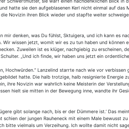
rer Schwertmutter, sie warf einen nachdenklichen Blick in d
 hatte sie den aufgeblasenen Kerl nicht einmal auf das Ma
e die Novizin ihren Blick wieder und stapfte weiter schwei
kann mir denken, was Du fühlst, Sktuigera, und ich kann es 
en. Wir wissen jetzt, womit wir es zu tun haben und können
cken. Zuweilen ist es klüger, nachgiebig zu erscheinen, de
 Schulter. „Und ich finde, wir haben uns jetzt ein ordentli
n, Hochwürden.“ Lanzelind starrte nach wie vor verbissen g
ebildet hatte. Die halb trotzige, halb resignierte Energie 
 ihre Novizin war wahrlich keine Meisterin der Verstellung
ssen hielt sie mitten in der Bewegung inne, wandte ihr Ges
ügere gibt solange nach, bis er der Dümmere ist.‘ Das mein
nt schien der jungen Rauheneck mit einem Male bewusst zu 
h bitte vielmals um Verzeihung. Ich wollte damit nicht sag