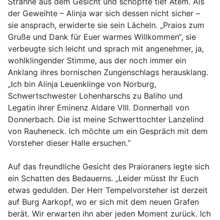
Strähne aus dem Gesicht und schöpfte tief Atem. Als
der Geweihte – Alinja war sich dessen nicht sicher –
sie ansprach, erwiderte sie sein Lächeln. „Praios zum
Gruße und Dank für Euer warmes Willkommen“, sie
verbeugte sich leicht und sprach mit angenehmer, ja,
wohlklingender Stimme, aus der noch immer ein
Anklang ihres bornischen Zungenschlags herausklang.
„Ich bin Alinja Leuenklinge von Norburg,
Schwertschwester Lohenharschs zu Baliho und
Legatin ihrer Eminenz Aldare VIII. Donnerhall von
Donnerbach. Die ist meine Schwerttochter Lanzelind
von Rauheneck. Ich möchte um ein Gespräch mit dem
Vorsteher dieser Halle ersuchen.“
Auf das freundliche Gesicht des Praioraners legte sich
ein Schatten des Bedauerns. „Leider müsst Ihr Euch
etwas gedulden. Der Herr Tempelvorsteher ist derzeit
auf Burg Aarkopf, wo er sich mit dem neuen Grafen
berät. Wir erwarten ihn aber jeden Moment zurück. Ich