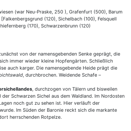
wiesen (war Neu-Praske, 250 ), Grafenfurt (500), Barum
 [Falkenbergsgrund (120), Sichelbach (100), Felsquell
hiefernberg (170), Schwarzenbrunn (120)
t zunächst von der namensgebenden Senke geprägt, die
sich immer wieder kleine Hopfengärten. Schließlich
weise auch karger. Die namensgebende Heide prägt die
bichtswald
, durchbrochen. Weidende Schafe –
orsichellandes
, durchzogen von Tälern und bisweilen
el der Schwarzen Sichel aus dem Waldland. Im Nordosten
Lagen noch gut zu sehen ist. Hier verläuft der
 wurde. Im Süden der Baronie reckt sich die markante
dort herrschenden Rotpelze.