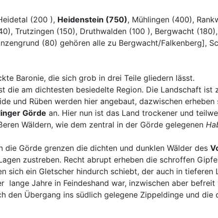
Heidetal (200 ),
Heidenstein (750)
, Mühlingen (400), Rank
0), Trutzingen (150), Druthwalden (100 ), Bergwacht (180),
nzengrund (80) gehören alle zu Bergwacht/Falkenberg], Sc
te Baronie, die sich grob in drei Teile gliedern lässt.
st die am dichtesten besiedelte Region. Die Landschaft is
reide und Rüben werden hier angebaut, dazwischen erheben 
linger Görde
an. Hier nun ist das Land trockener und teil
ßeren Wäldern, wie dem zentral in der Görde gelegenen
Ha
an die Görde grenzen die dichten und dunklen Wälder des
V
 Lagen zustreben. Recht abrupt erheben die schroffen Gipf
n sich ein Gletscher hindurch schiebt, der auch in tieferen 
er lange Jahre in Feindeshand war, inzwischen aber befreit
 den Übergang ins südlich gelegene Zippeldinge und die 