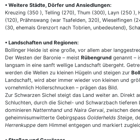
• Weitere Städte, Dörfer und Ansiedlungen:
Kreuzing (350 ), Telling (270), Thum (300), Layn (250 ), 
(120), Prähnswang (war Tsafelden, 320), Wieselfingen (24
(30, ehemals Grenzort nach Tobrien, unbedeutend), Scha
• Landschaften und Regionen:
Bollinger Heide ist eine große, vor allem aber langgestreck
Der Westen der Baronie – meist
Rübengrund
genannt – i
langsam in eine sanft wellige Landschaft übergeht. Get
werden die Wellen zu kleinen Hügeln und steigen zur
Bol
Landschaft, wird aber immer wieder von kleinen und grö
vornehmlich Hollerschnucken – prägen das Bild.
Zur Schwarzen Sichel steigt das Land weiter an. Direkt 
Schluchten, durch die Sichel- und Schwarzbach tieferen
dominieren
Natternhand
und
Naira Gervai
, zwischen dene
geheimnisumwitterte Gebirgspass
Golderhelds Steige
, d
Herrenkuppe
dem Himmel entgegen und markiert zugleich