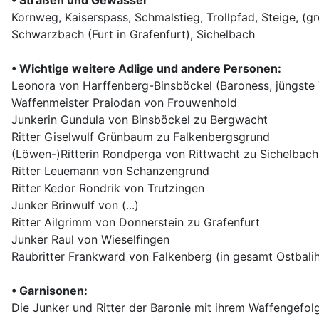
• Straßen und Gewässer
Kornweg, Kaiserspass, Schmalstieg, Trollpfad, Steige, (g
Schwarzbach (Furt in Grafenfurt), Sichelbach
• Wichtige weitere Adlige und andere Personen:
Leonora von Harffenberg-Binsböckel (Baroness, jüngste 
Waffenmeister Praiodan von Frouwenhold
Junkerin Gundula von Binsböckel zu Bergwacht
Ritter Giselwulf Grünbaum zu Falkenbergsgrund
(Löwen-)Ritterin Rondperga von Rittwacht zu Sichelbach
Ritter Leuemann von Schanzengrund
Ritter Kedor Rondrik von Trutzingen
Junker Brinwulf von (...)
Ritter Ailgrimm von Donnerstein zu Grafenfurt
Junker Raul von Wieselfingen
Raubritter Frankward von Falkenberg (in gesamt Ostbali
• Garnisonen:
Die Junker und Ritter der Baronie mit ihrem Waffengefol