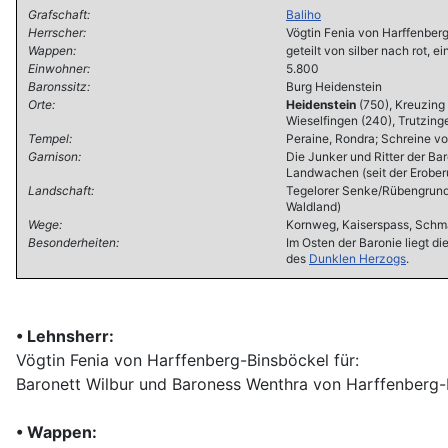
Grafschaft:
Baliho
Herrscher:
Vögtin Fenia von Harffenber
Wappen:
geteilt von silber nach rot, 
Einwohner:
5.800
Baronssitz:
Burg Heidenstein
Orte:
Heidenstein
(750), Kreuzing 
Wieselfingen (240), Trutzing
Tempel:
Peraine, Rondra; Schreine vo
Garnison:
Die Junker und Ritter der Ba
Landwachen (seit der Erober
Landschaft:
Tegelorer Senke/Rübengrund, 
Waldland)
Wege:
Kornweg, Kaiserspass, Schmal
Besonderheiten:
Im Osten der Baronie liegt di
des
Dunklen Herzogs
.
• Lehnsherr:
Vögtin Fenia von Harffenberg-Binsböckel für:
Baronett Wilbur und Baroness Wenthra von Harffenberg-B
• Wappen: