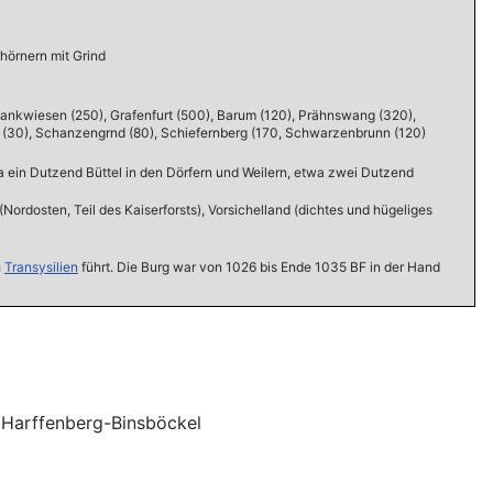
rhörnern mit Grind
 Rankwiesen (250), Grafenfurt (500), Barum (120), Prähnswang (320),
ll (30), Schanzengrnd (80), Schiefernberg (170, Schwarzenbrunn (120)
a ein Dutzend Büttel in den Dörfern und Weilern, etwa zwei Dutzend
ordosten, Teil des Kaiserforsts), Vorsichelland (dichtes und hügeliges
h
Transysilien
führt. Die Burg war von 1026 bis Ende 1035 BF in der Hand
 Harffenberg-Binsböckel