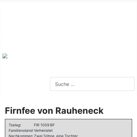
Alte Webseite
Links
Impressum
Datenschutz
Anmeldung
Webseite durchsuchen
Firnfee von Rauheneck
Tsatag:
FIR 1009 BF
Familienstand:
Verheiratet
Nachkommen:
Zwei Söhne, eine Tochter