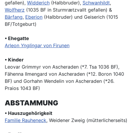
gefallen),
Widderich
(Halbbruder),
Schwanhildt
,
Wolfherz
(1035 BF in Sturmrætzvallt gefallen) &
Bärfang
,
Eberion
(Halbbruder) und Geiserich (1015
BF/Totgeburt)
• Ehegatte
Arleon
Ynglingar
von Firunen
• Kinder
Leovar Grimmyr von Ascheraden (*7. Tsa 1036 BF),
Fähenna Ilmengard von Ascheraden (*12. Boron 1040
BF) und Gorhahn Wendelin von Ascheraden (*26.
Praios 1043 BF)
ABSTAMMUNG
• Hauszugehörigkeit
Familie Rauheneck
, Weidener Zweig (mütterlicherseits)