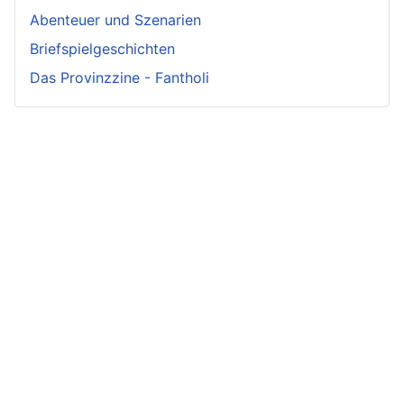
Abenteuer und Szenarien
Briefspielgeschichten
Das Provinzzine - Fantholi
Neueste
Beiträge -
Neueste
Fluff
Beliebteste
Beiträge -
Beiträge
Crunch
Zwischen Schwert
und Schwur
Variae sunt viae
Irmelin von
Im Reigen der
fortunae
Rothwilden
Silberschwäne
Zwist im Hause
Wigdis von
Die Fackeln der
Löwenhaupt
Rothwilden
Rache
Getreue Feinde
Rabana und der