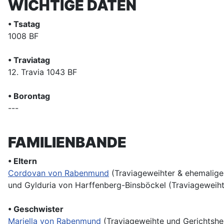
WICHTIGE DATEN
• Tsatag
1008 BF
• Traviatag
12. Travia 1043 BF
• Borontag
---
FAMILIENBANDE
• Eltern
Cordovan von Rabenmund
(Traviageweihter & ehemalige
und Gylduria von Harffenberg-Binsböckel (Traviageweih
• Geschwister
Mariella von Rabenmund
(Traviageweihte und Gerichtshe