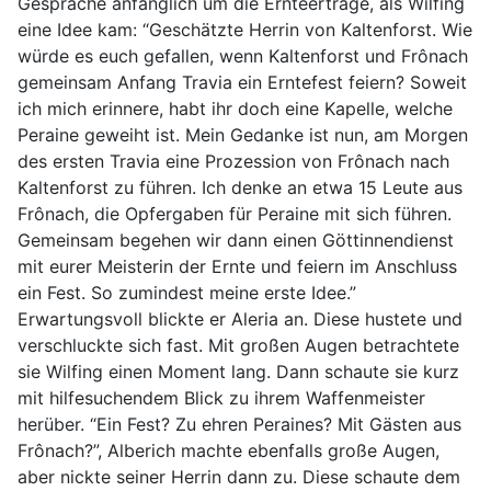
Gespräche anfänglich um die Ernteerträge, als Wilfing
eine Idee kam: “Geschätzte Herrin von Kaltenforst. Wie
würde es euch gefallen, wenn Kaltenforst und Frônach
gemeinsam Anfang Travia ein Erntefest feiern? Soweit
ich mich erinnere, habt ihr doch eine Kapelle, welche
Peraine geweiht ist. Mein Gedanke ist nun, am Morgen
des ersten Travia eine Prozession von Frônach nach
Kaltenforst zu führen. Ich denke an etwa 15 Leute aus
Frônach, die Opfergaben für Peraine mit sich führen.
Gemeinsam begehen wir dann einen Göttinnendienst
mit eurer Meisterin der Ernte und feiern im Anschluss
ein Fest. So zumindest meine erste Idee.”
Erwartungsvoll blickte er Aleria an. Diese hustete und
verschluckte sich fast. Mit großen Augen betrachtete
sie Wilfing einen Moment lang. Dann schaute sie kurz
mit hilfesuchendem Blick zu ihrem Waffenmeister
herüber. “Ein Fest? Zu ehren Peraines? Mit Gästen aus
Frônach?”, Alberich machte ebenfalls große Augen,
aber nickte seiner Herrin dann zu. Diese schaute dem