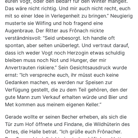
euren Vogt, oder den Bedarf für den Winter mangelt.
Das wäre nicht richtig. Und mir auch nicht recht, euch
mit so einer Idee in Verlegenheit zu bringen.” Neugierig
musterte sie Wilfing und hob fragend eine
Augenbraue. Der Ritter aus Frônach nickte
verständnisvoll: “Seid unbesorgt. Ich handle oft
spontan, aber selten unüberlegt. Und vertraut darauf,
dass ich weder Vogt noch Herzogin etwas schuldig
bleiben muss noch Not und Hunger, der mir
Anvertrauten riskiere.” Sein Gesichtsausdruck wurde
ernst: “Ich verspreche euch, ihr müsst euch keine
Gedanken machen, es werden nur Speisen zur
Verfügung gestellt, die zu dem Teil gehören, den der
gute Mann zum Verkauf erhalten würde und Bier und
Met kommen aus meinem eigenen Keller.“
Gerade wollte er seinen Becher erheben, als sich die
Tür zum Hof öffnete und Findane, die Wildhüterin des
Ortes, die Halle betrat. “Ich grüße euch Frônacher.