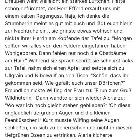
Draußen weht vielleicht ein starkes Lüftchen. Hatte
schon befürchtet, der Herr Efferd ersäuft uns mit
einem kalten Regenguss. Naja, ich denke die
Sturmherrin meint es gut mit euch und lädt euch hierin
zur Nachtruhe ein.”, sie grinste etwas wölfisch und
nickte ihrer Herrin am Kopfende der Tafel zu. “Morgen
sollten wir alles von den Feldern eingefahren haben,
Wohlgeboren. Dann fehlen nur noch die Obstbäume
am Hain.” Während sie sprach schritt sie schnurstracks
zur Tafel, nahm sich einen Apfel und setzte sich zu
Ullgraîn und Nibelwulf an den Tisch. “Schön, dass ihr
gekommen seid. Wie gefällt euch unser Dörfchen?”
Freundlich nickte Wilfing der Frau zu: “Firun zum Gruß
Wildhüterin!” Dann wandte er sich wieder Aleria zu:
“Wo war ich noch gleich stehen geblieben?” ‘Oh diese
unglaublich tiefgrünen Augen und die kleinen
Feenküsschen! ’ Kurz musste Wilfing seine Augen
schließen, um sich zu beherrschen und nicht in diesem
tiefgrünen Ozean zu ertrinken. Aleria kicherte