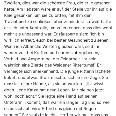
Zwölfen, dies war die schönste Frau, die er je gesehen
hatte. Am liebsten wäre er auf der Stelle vor ihr auf die
Knie gesunken, um sie zu bitten, mit ihm den
Traviabund zu schließen, aber zumindest so weit hatte
er sich unter Kontrolle, um zu erkennen, dass dies wohl
mehr als unpassend war. Er räusperte sich: “Ich bin
wirklich erfreut, euch bei bester Gesundheit zu sehen.
Wenn ich Alberichs Worten glauben darf, seid ihr
wieder voll bei Kräften und euren Untergebenen,
Vorbild und Ansporn bei der Feldarbeit. Ihr seid
wahrlich eine Zierde des Weidener Rittertums!” Er
verneigte sich anerkennend. Die junge Ritterin lächelte
kokett und etwas Stolz mischte sich in ihre Züge. Sie
massierte ihre Hände, als sie antwortete: „Ihr wisst
doch. Jede Katze hat neun Leben. Mir bleiben jetzt
wohl noch acht.“ Sie legte eine Hand auf seinen
Unterarm. „Kommt, das war ein langer Tag und so wie
es ausschaut, wird Efferd uns gleich mit Regen
segnen.“ Sie seufzte leicht. „Hoffen wir mal, dass uns