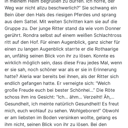
in meinem Heim begrüßen zu dürfen. Ich hoffe, der
Weg war nicht allzu beschwerlich?” Sie schwang ein
Bein über den Hals des riesigen Pferdes und sprang
aus dem Sattel. Mit weiten Schritten kam sie auf die
Gruppe zu. Der junge Ritter stand da wie vom Donner
gerührt. Rondra selbst auf einem weißen Schlachtross
ritt auf den Hof. Für einen Augenblick, ganz sicher für
einen zu langen Augenblick starrte er die Rothaarige
an, unfähig seinen Blick von ihr zu lösen. Konnte es
wirklich möglich sein, dass diese Frau jedes Mal, wenn
er sie sah, noch schöner war als er sie in Erinnerung
hatte? Aleria war bereits bei ihnen, als der Ritter sich
endlich gefangen hatte. Er verneigte sich: “Welch
große Freude euch bei bester Schönhei…” Die Röte
schoss ihm ins Gesicht: “Ich… ähm... Verzeiht! Äh,…
Gesundheit, ich meinte natürlich Gesundheit! Es freut
mich, euch wohlauf zu sehen. Wohlgeboren!” Obwohl
er am liebsten im Boden versinken wollte, gelang es
ihm nicht, seinen Blick von ihr zu lösen. Bei den