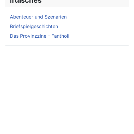
Irdisches
Abenteuer und Szenarien
Briefspielgeschichten
Das Provinzzine - Fantholi
Neueste
Beiträge -
Neueste
Fluff
Beliebteste
Beiträge -
Beiträge
Crunch
Zwischen Schwert
und Schwur
Variae sunt viae
Irmelin von
Im Reigen der
fortunae
Rothwilden
Silberschwäne
Zwist im Hause
Wigdis von
Die Fackeln der
Löwenhaupt
Rothwilden