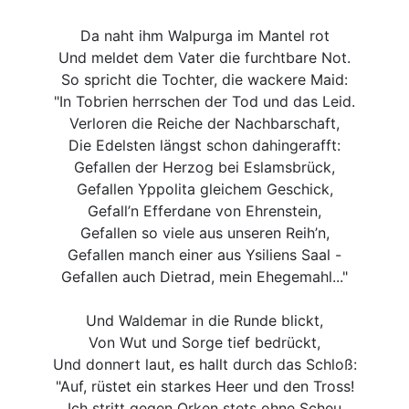
Da naht ihm Walpurga im Mantel rot
Und meldet dem Vater die furchtbare Not.
So spricht die Tochter, die wackere Maid:
"In Tobrien herrschen der Tod und das Leid.
Verloren die Reiche der Nachbarschaft,
Die Edelsten längst schon dahingerafft:
Gefallen der Herzog bei Eslamsbrück,
Gefallen Yppolita gleichem Geschick,
Gefall’n Efferdane von Ehrenstein,
Gefallen so viele aus unseren Reih’n,
Gefallen manch einer aus Ysiliens Saal -
Gefallen auch Dietrad, mein Ehegemahl..."
Und Waldemar in die Runde blickt,
Von Wut und Sorge tief bedrückt,
Und donnert laut, es hallt durch das Schloß:
"Auf, rüstet ein starkes Heer und den Tross!
Ich stritt gegen Orken stets ohne Scheu