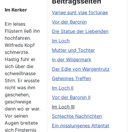
Beitragsseiten
Im Kerker
Variae sunt viae fortunae
Vor der Baronin
Ein leises
Flüstern ließ ihn
Die Statue der Liebenden
hochfahren.
Im Loch
Wilfreds Kopf
Mutter und Tochter
schmerzte.
Hastig fuhr er
In der Wildermark
sich über die
Der Edle von Wargentrutz
schweißnasse
Geheimes Treffen
Stirn. Er wusste
nicht was ihm
Im Loch II
geschehen,
Vor der Baronin II
geschweige
Im Loch III
denn wo er war.
Vor seinen
Schlechte Nachrichten
Augen breitete
Ein misslungenes Attentat
sich Finsternis