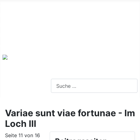
Alte Webseite
Links
Impressum
Datenschutz
Anmeldung
Webseite durchsuchen
Variae sunt viae fortunae - Im
Loch III
Seite 11 von 16