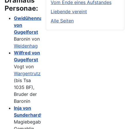
Dramatis
Vom Ende eines Aufstandes
Personae:
Liebende vereint
Gwidûhenna
Alle Seiten
von
Gugelforst
Baronin von
Weidenhag
Wilfred von
Gugelforst
Vogt von
Wargentrutz
(bis Tsa
1035 BF),
Bruder der
Baronin
Inja von
Sunderhardt
Magiebegabte
Gemahlin