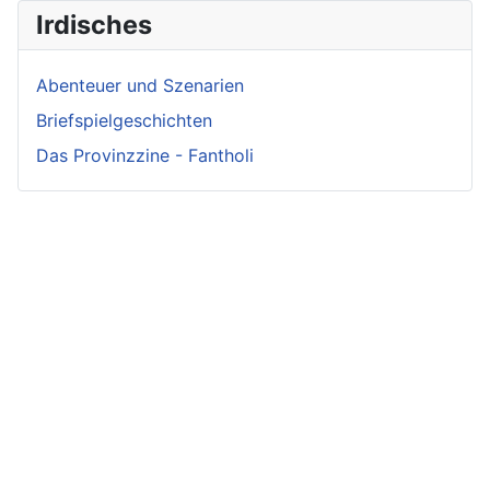
Irdisches
Abenteuer und Szenarien
Briefspielgeschichten
Das Provinzzine - Fantholi
Neueste
Beiträge -
Neueste
Beliebteste
Fluff
Beiträge -
Beiträge
Crunch
Zwischen Schwert
Zwist im Hause
und Schwur
Irmelin von
Löwenhaupt
Im Reigen der
Rothwilden
Getreue Feinde
Silberschwäne
Wigdis von