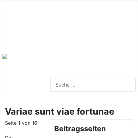
Alte Webseite
Links
Impressum
Datenschutz
Anmeldung
Webseite durchsuchen
Variae sunt viae fortunae
Seite 1 von 16
Beitragsseiten
Die