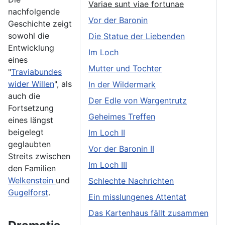
Variae sunt viae fortunae
nachfolgende
Vor der Baronin
Geschichte zeigt
sowohl die
Die Statue der Liebenden
Entwicklung
Im Loch
eines
Mutter und Tochter
"
Traviabundes
wider Willen
", als
In der Wildermark
auch die
Der Edle von Wargentrutz
Fortsetzung
Geheimes Treffen
eines längst
beigelegt
Im Loch II
geglaubten
Vor der Baronin II
Streits zwischen
Im Loch III
den Familien
Welkenstein
und
Schlechte Nachrichten
Gugelforst
.
Ein misslungenes Attentat
Das Kartenhaus fällt zusammen