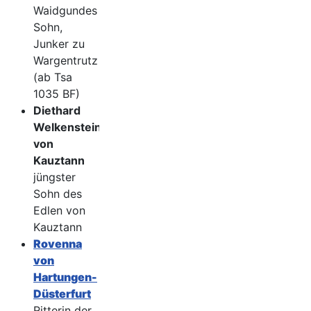
Waidgundes
Sohn,
Junker zu
Wargentrutz
(ab Tsa
1035 BF)
Diethard
Welkenstein
von
Kauztann
jüngster
Sohn des
Edlen von
Kauztann
Rovenna
von
Hartungen-
Düsterfurt
Ritterin der