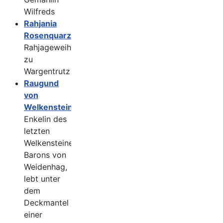
Wilfreds
Rahjania
Rosenquarz
Rahjageweihte
zu
Wargentrutz
Raugund
von
Welkenstein
Enkelin des
letzten
Welkensteiner
Barons von
Weidenhag,
lebt unter
dem
Deckmantel
einer