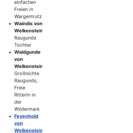
einfachen
Freien in
Wargentrutz
Waindis von
Welkenstein
Raugunds
Tochter
Waidgunde
von
Welkenstein
Großnichte
Raugunds,
Freie
Ritterin in
der
Wildermark
Feyenhold
von
Welkenstein