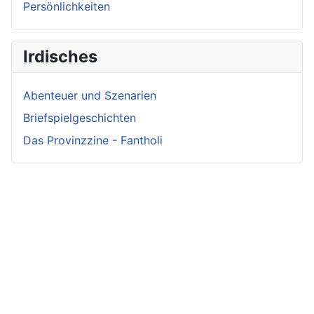
Persönlichkeiten
Irdisches
Abenteuer und Szenarien
Briefspielgeschichten
Das Provinzzine - Fantholi
Neueste
Beiträge -
Neueste
Fluff
Beliebteste
Beiträge -
Beiträge
Crunch
Zwischen Schwert
und Schwur
Variae sunt viae
Irmelin von