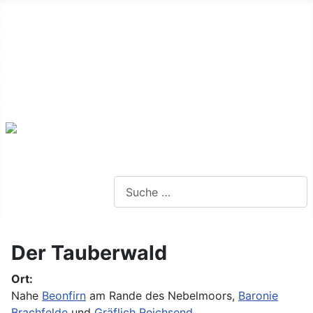
Alte Webseite
Links
Impressum
Datenschutz
Anmeldung
Webseite durchsuchen
Der Tauberwald
Ort:
Nahe
Beonfirn
am Rande des Nebelmoors,
Baronie
Brachfelde
und
Gräflich Reichsend