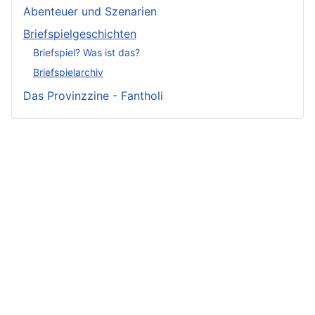
Abenteuer und Szenarien
Briefspielgeschichten
Briefspiel? Was ist das?
Briefspielarchiv
Das Provinzzine - Fantholi
Neueste
Beiträge -
Neueste
Beliebteste
Fluff
Beiträge -
Beiträge
Crunch
Zwischen Schwert
Zwist im Hause
und Schwur
Irmelin von
Löwenhaupt
Im Reigen der
Rothwilden
Getreue Feinde
Silberschwäne
Wigdis von