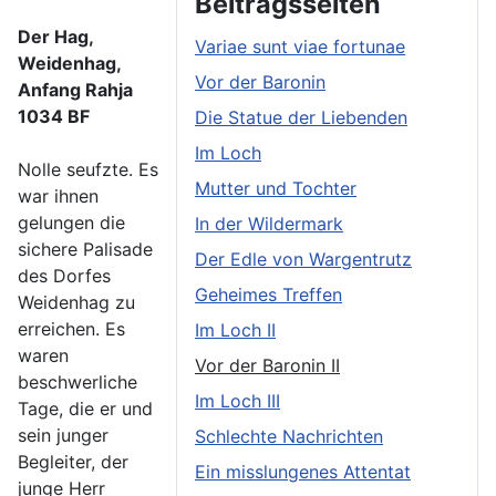
Beitragsseiten
Der Hag,
Variae sunt viae fortunae
Weidenhag,
Vor der Baronin
Anfang Rahja
1034 BF
Die Statue der Liebenden
Im Loch
Nolle seufzte. Es
Mutter und Tochter
war ihnen
gelungen die
In der Wildermark
sichere Palisade
Der Edle von Wargentrutz
des Dorfes
Geheimes Treffen
Weidenhag zu
erreichen. Es
Im Loch II
waren
Vor der Baronin II
beschwerliche
Im Loch III
Tage, die er und
sein junger
Schlechte Nachrichten
Begleiter, der
Ein misslungenes Attentat
junge Herr