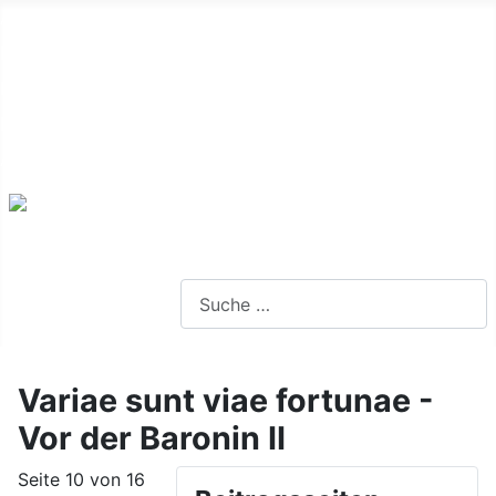
Alte Webseite
Links
Impressum
Datenschutz
Anmeldung
Webseite durchsuchen
Variae sunt viae fortunae -
Vor der Baronin II
Seite 10 von 16