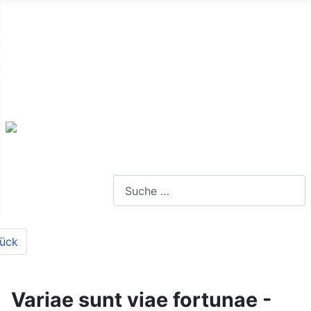
Alte Webseite
Links
Impressum
Datenschutz
Anmeldung
Webseite durchsuchen
ück
Variae sunt viae fortunae -