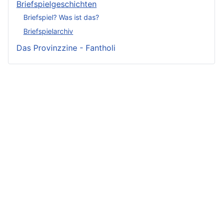
Briefspielgeschichten
Briefspiel? Was ist das?
Briefspielarchiv
Das Provinzzine - Fantholi
Neueste
Beiträge -
Neueste
Beliebteste
Fluff
Beiträge -
Beiträge
Crunch
Zwischen Schwert
Zwist im Hause
und Schwur
Irmelin von
Löwenhaupt
Im Reigen der
Rothwilden
Getreue Feinde
Silberschwäne
Wigdis von
Aus der Not
Die Fackeln der
Rothwilden
geboren
Rache