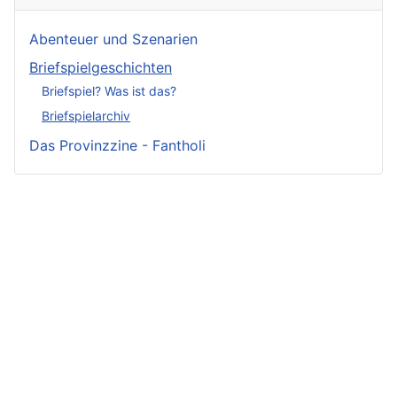
Abenteuer und Szenarien
Briefspielgeschichten
Briefspiel? Was ist das?
Briefspielarchiv
Das Provinzzine - Fantholi
Neueste
Beiträge -
Neueste
Fluff
Beliebteste
Beiträge -
Beiträge
Crunch
Zwischen Schwert
und Schwur
Variae sunt viae
Irmelin von
Im Reigen der
fortunae
Rothwilden