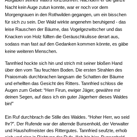
Aufgaben seines Vaters fortzuführen. Nachdem er die ganze 
Nacht kein Auge zutun konnte, war er noch vor dem 
Morgengrauen in den Rothwilden gegangen, um ein bisschen 
für sich zu sein. Der Wald wirkte angenehm beruhigend - das 
leise Rauschen der Bäume, das Vogelgezwitscher und das 
Knacken von Holz füllten die Geräuschkulisse derart aus, 
sodass man fast auf den Gedanken kommen könnte, es gäbe 
keine weiteren Menschen. 
Tannfried hockte sich hin und strich mit seiner bloßen Hand 
über den vom Tau feuchten Boden. Die ersten Strahlen des 
Praiosmals durchbrachen langsam die Schatten der Bäume 
und erhellten das Gesicht des Ritters. Tannfried schloss die 
Augen zum Gebet: “Herr Firun, ewiger Jäger, gewähre mir 
deinen Segen, auf dass ich ein guter Jägerherr dieses Waldes 
bin!”
Ein Ruf durchbrach die Stille des Waldes. “Hoher Herr, wo seid 
Ihr?”. Der Rufende war der alternde Bunsenhold, der Verwalter 
und Haushofmeister des Rittergutes. Tannfried seufzte, erhob 