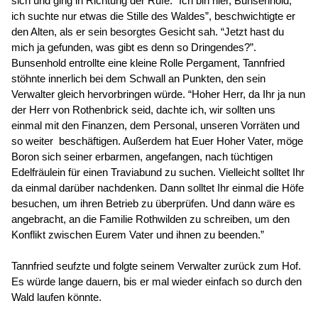
sich und ging in Richtung der Rufe. “Ich bin hier, Bunsenhold, 
ich suchte nur etwas die Stille des Waldes”, beschwichtigte er 
den Alten, als er sein besorgtes Gesicht sah. “Jetzt hast du 
mich ja gefunden, was gibt es denn so Dringendes?”.
Bunsenhold entrollte eine kleine Rolle Pergament, Tannfried 
stöhnte innerlich bei dem Schwall an Punkten, den sein 
Verwalter gleich hervorbringen würde. “Hoher Herr, da Ihr ja nun 
der Herr von Rothenbrick seid, dachte ich, wir sollten uns 
einmal mit den Finanzen, dem Personal, unseren Vorräten und 
so weiter  beschäftigen. Außerdem hat Euer Hoher Vater, möge 
Boron sich seiner erbarmen, angefangen, nach tüchtigen 
Edelfräulein für einen Traviabund zu suchen. Vielleicht solltet Ihr 
da einmal darüber nachdenken. Dann solltet Ihr einmal die Höfe 
besuchen, um ihren Betrieb zu überprüfen. Und dann wäre es 
angebracht, an die Familie Rothwilden zu schreiben, um den 
Konflikt zwischen Eurem Vater und ihnen zu beenden.”
Tannfried seufzte und folgte seinem Verwalter zurück zum Hof. 
Es würde lange dauern, bis er mal wieder einfach so durch den 
Wald laufen könnte. 