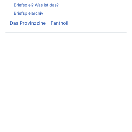
Briefspiel? Was ist das?
Briefspielarchiv
Das Provinzzine - Fantholi
Neueste
Beiträge -
Neueste
Fluff
Beliebteste
Beiträge -
Beiträge
Crunch
Zwischen Schwert
und Schwur
Variae sunt viae
Irmelin von
Im Reigen der
fortunae
Rothwilden
Silberschwäne
Zwist im Hause
Wigdis von
Die Fackeln der
Löwenhaupt
Rothwilden
Rache
Getreue Feinde
Rabana und der