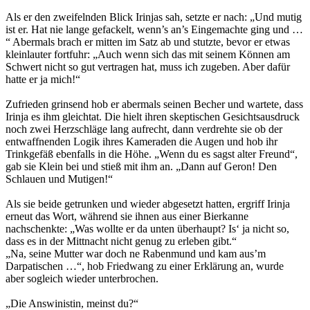
Als er den zweifelnden Blick Irinjas sah, setzte er nach: „Und mutig
ist er. Hat nie lange gefackelt, wenn’s an’s Eingemachte ging und …
“ Abermals brach er mitten im Satz ab und stutzte, bevor er etwas
kleinlauter fortfuhr: „Auch wenn sich das mit seinem Können am
Schwert nicht so gut vertragen hat, muss ich zugeben. Aber dafür
hatte er ja mich!“
Zufrieden grinsend hob er abermals seinen Becher und wartete, dass
Irinja es ihm gleichtat. Die hielt ihren skeptischen Gesichtsausdruck
noch zwei Herzschläge lang aufrecht, dann verdrehte sie ob der
entwaffnenden Logik ihres Kameraden die Augen und hob ihr
Trinkgefäß ebenfalls in die Höhe. „Wenn du es sagst alter Freund“,
gab sie Klein bei und stieß mit ihm an. „Dann auf Geron! Den
Schlauen und Mutigen!“
Als sie beide getrunken und wieder abgesetzt hatten, ergriff Irinja
erneut das Wort, während sie ihnen aus einer Bierkanne
nachschenkte: „Was wollte er da unten überhaupt? Is‘ ja nicht so,
dass es in der Mittnacht nicht genug zu erleben gibt.“
„Na, seine Mutter war doch ne Rabenmund und kam aus’m
Darpatischen …“, hob Friedwang zu einer Erklärung an, wurde
aber sogleich wieder unterbrochen.
„Die Answinistin, meinst du?“