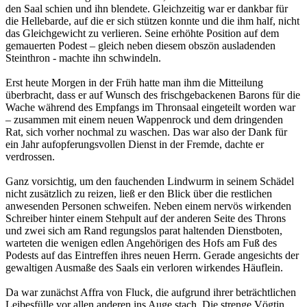
den Saal schien und ihn blendete. Gleichzeitig war er dankbar für
die Hellebarde, auf die er sich stützen konnte und die ihm half, nicht
das Gleichgewicht zu verlieren. Seine erhöhte Position auf dem
gemauerten Podest – gleich neben diesem obszön ausladenden
Steinthron - machte ihn schwindeln.
Erst heute Morgen in der Früh hatte man ihm die Mitteilung
überbracht, dass er auf Wunsch des frischgebackenen Barons für die
Wache während des Empfangs im Thronsaal eingeteilt worden war
– zusammen mit einem neuen Wappenrock und dem dringenden
Rat, sich vorher nochmal zu waschen. Das war also der Dank für
ein Jahr aufopferungsvollen Dienst in der Fremde, dachte er
verdrossen.
Ganz vorsichtig, um den fauchenden Lindwurm in seinem Schädel
nicht zusätzlich zu reizen, ließ er den Blick über die restlichen
anwesenden Personen schweifen. Neben einem nervös wirkenden
Schreiber hinter einem Stehpult auf der anderen Seite des Throns
und zwei sich am Rand regungslos parat haltenden Dienstboten,
warteten die wenigen edlen Angehörigen des Hofs am Fuß des
Podests auf das Eintreffen ihres neuen Herrn. Gerade angesichts der
gewaltigen Ausmaße des Saals ein verloren wirkendes Häuflein.
Da war zunächst Affra von Fluck, die aufgrund ihrer beträchtlichen
Leibesfülle vor allen anderen ins Auge stach. Die strenge Vögtin