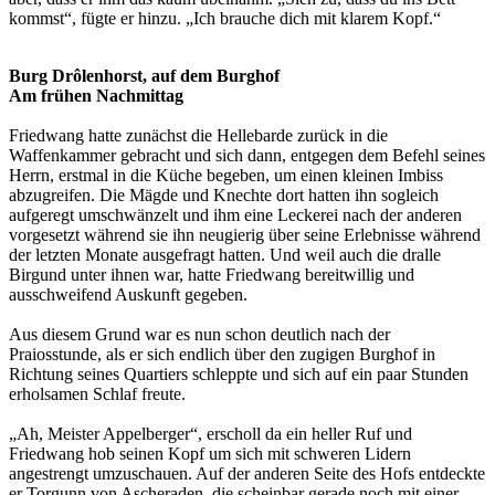
kommst“, fügte er hinzu. „Ich brauche dich mit klarem Kopf.“
Burg Drôlenhorst, auf dem Burghof
Am frühen Nachmittag
Friedwang hatte zunächst die Hellebarde zurück in die
Waffenkammer gebracht und sich dann, entgegen dem Befehl seines
Herrn, erstmal in die Küche begeben, um einen kleinen Imbiss
abzugreifen. Die Mägde und Knechte dort hatten ihn sogleich
aufgeregt umschwänzelt und ihm eine Leckerei nach der anderen
vorgesetzt während sie ihn neugierig über seine Erlebnisse während
der letzten Monate ausgefragt hatten. Und weil auch die dralle
Birgund unter ihnen war, hatte Friedwang bereitwillig und
ausschweifend Auskunft gegeben.
Aus diesem Grund war es nun schon deutlich nach der
Praiosstunde, als er sich endlich über den zugigen Burghof in
Richtung seines Quartiers schleppte und sich auf ein paar Stunden
erholsamen Schlaf freute.
„Ah, Meister Appelberger“, erscholl da ein heller Ruf und
Friedwang hob seinen Kopf um sich mit schweren Lidern
angestrengt umzuschauen. Auf der anderen Seite des Hofs entdeckte
er Torgunn von Ascheraden, die scheinbar gerade noch mit einer