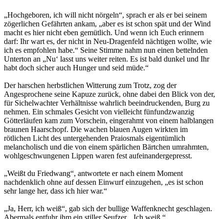
„Hochgeboren, ich will nicht nörgeln“, sprach er als er bei seinem
zögerlichen Gefährten ankam, „aber es ist schon spät und der Wind
macht es hier nicht eben gemütlich. Und wenn ich Euch erinnern
darf: Ihr wart es, der nicht in Neu-Dragenfeld nächtigen wollte, wie
ich es empfohlen habe.“ Seine Stimme nahm nun einen bettelnden
Unterton an „Nu‘ lasst uns weiter reiten. Es ist bald dunkel und Ihr
habt doch sicher auch Hunger und seid müde.“
Der harschen herbstlichen Witterung zum Trotz, zog der
Angesprochene seine Kapuze zurück, ohne dabei den Blick von der,
für Sichelwachter Verhältnisse wahrlich beeindruckenden, Burg zu
nehmen. Ein schmales Gesicht von vielleicht fünfundzwanzig
Götterläufen kam zum Vorschein, eingerahmt von einem halblangen
braunen Haarschopf. Die wachen blauen Augen wirkten im
rötlichen Licht des untergehenden Praiosmals eigentümlich
melancholisch und die von einem spärlichen Bärtchen umrahmten,
wohlgeschwungenen Lippen waren fest aufeinandergepresst.
„Weißt du Friedwang“, antwortete er nach einem Moment
nachdenklich ohne auf dessen Einwurf einzugehen, „es ist schon
sehr lange her, dass ich hier war.“
„Ja, Herr, ich weiß“, gab sich der bullige Waffenknecht geschlagen.
Abermals entfuhr ihm ein stiller Seufzer. „Ich weiß.“