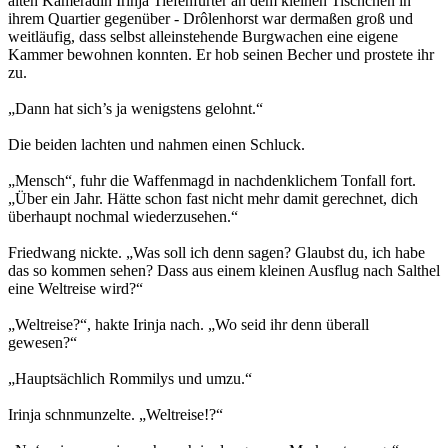
alten Kameradin Irinja Tiefenfurter an dem kleinen Tischchen in
ihrem Quartier gegenüber - Drôlenhorst war dermaßen groß und
weitläufig, dass selbst alleinstehende Burgwachen eine eigene
Kammer bewohnen konnten. Er hob seinen Becher und prostete ihr
zu.
„Dann hat sich’s ja wenigstens gelohnt.“
Die beiden lachten und nahmen einen Schluck.
„Mensch“, fuhr die Waffenmagd in nachdenklichem Tonfall fort.
„Über ein Jahr. Hätte schon fast nicht mehr damit gerechnet, dich
überhaupt nochmal wiederzusehen.“
Friedwang nickte. „Was soll ich denn sagen? Glaubst du, ich habe
das so kommen sehen? Dass aus einem kleinen Ausflug nach Salthel
eine Weltreise wird?“
„Weltreise?“, hakte Irinja nach. „Wo seid ihr denn überall
gewesen?“
„Hauptsächlich Rommilys und umzu.“
Irinja schnmunzelte. „Weltreise!?“