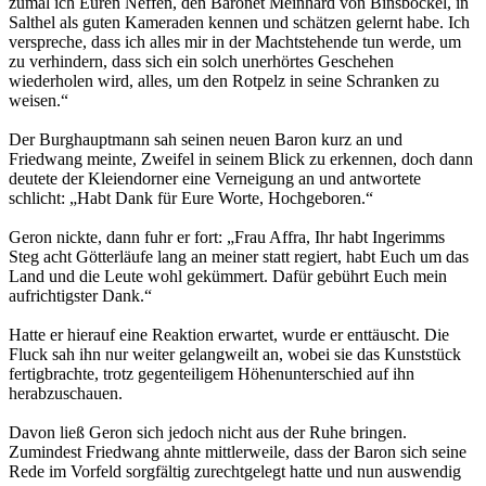
zumal ich Euren Neffen, den Baronet Meinhard von Binsböckel, in
Salthel als guten Kameraden kennen und schätzen gelernt habe. Ich
verspreche, dass ich alles mir in der Machtstehende tun werde, um
zu verhindern, dass sich ein solch unerhörtes Geschehen
wiederholen wird, alles, um den Rotpelz in seine Schranken zu
weisen.“
Der Burghauptmann sah seinen neuen Baron kurz an und
Friedwang meinte, Zweifel in seinem Blick zu erkennen, doch dann
deutete der Kleiendorner eine Verneigung an und antwortete
schlicht: „Habt Dank für Eure Worte, Hochgeboren.“
Geron nickte, dann fuhr er fort: „Frau Affra, Ihr habt Ingerimms
Steg acht Götterläufe lang an meiner statt regiert, habt Euch um das
Land und die Leute wohl gekümmert. Dafür gebührt Euch mein
aufrichtigster Dank.“
Hatte er hierauf eine Reaktion erwartet, wurde er enttäuscht. Die
Fluck sah ihn nur weiter gelangweilt an, wobei sie das Kunststück
fertigbrachte, trotz gegenteiligem Höhenunterschied auf ihn
herabzuschauen.
Davon ließ Geron sich jedoch nicht aus der Ruhe bringen.
Zumindest Friedwang ahnte mittlerweile, dass der Baron sich seine
Rede im Vorfeld sorgfältig zurechtgelegt hatte und nun auswendig