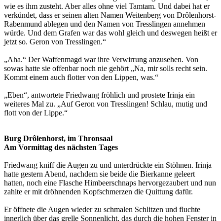
wie es ihm zusteht. Aber alles ohne viel Tamtam. Und dabei hat er
verkündet, dass er seinen alten Namen Weitenberg von Drôlenhorst-
Rabenmund ablegen und den Namen von Tresslingen annehmen
würde. Und dem Grafen war das wohl gleich und deswegen heißt er
jetzt so. Geron von Tresslingen.“
„Aha.“ Der Waffenmagd war ihre Verwirrung anzusehen. Von
sowas hatte sie offenbar noch nie gehört „Na, mir solls recht sein.
Kommt einem auch flotter von den Lippen, was.“
„Eben“, antwortete Friedwang fröhlich und prostete Irinja ein
weiteres Mal zu. „Auf Geron von Tresslingen! Schlau, mutig und
flott von der Lippe.“
Burg Drôlenhorst, im Thronsaal
Am Vormittag des nächsten Tages
Friedwang kniff die Augen zu und unterdrückte ein Stöhnen. Irinja
hatte gestern Abend, nachdem sie beide die Bierkanne geleert
hatten, noch eine Flasche Himbeerschnaps hervorgezaubert und nun
zahlte er mit dröhnenden Kopfschmerzen die Quittung dafür.
Er öffnete die Augen wieder zu schmalen Schlitzen und fluchte
innerlich über das grelle Sonnenlicht, das durch die hohen Fenster in