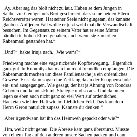
„Ay. Aber sag das bloß nicht zu laut. Haben se dem Jungen in
Salthel zur Genüge aufs Brot geschmiert, dass seine beiden Eltern
Reichsverräter waren. Hat seiner Seele nicht gutgetan, das kannste
glauben. Auf jeden Fall wollte er jetzt wohl mal die Verwandtschaft
besuchen. Im Gegensatz zu seinem Vater hat er seine Mutter
nämlich in hohen Ehren gehalten, auch wenn sie zum ollen
Rabenmaul gestanden hat.“
„Und?“, hakte Irinja nach. „Wie war‘s?“
Friedwang machte eine vage nickende Kopfbewegung. „Eigentlich
ganz gut. In Rommilys hat man ihn recht freundlich empfangen. Die
Rabenmunds machen um diese Familiensache ja ein ordentliches
Gewese. Er ist dann sogar eine Zeit lang da an der Knappenschule
ein- und ausgegangen. Wie gesagt, der hat ja Ahnung von Rondras
Geboten und kennt sich mit Strategie und so aus. Und da unten
legen se eben auch nicht ganz so viel Wert auf ordentliches
Hacketau wie hier. Halt wie im Lieblichen Feld. Das kam dem
Herrn Geron natürlich zupass. Kannste dir denken.“
„Aber irgendwann hat ihn das Heimweh gepackt oder wie?“
„Hm, weiß nicht genau. Die Abreise kam ganz überstürzt. Musste
von einem Tag auf den anderen unsere Sachen packen und dann