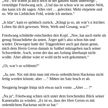
„Nu‘, wir waren ja auch noch in der ganzen Mark unterwegs“,
verteidigte Friedwang sich. „Und das ist schon wie ne andere Welt,
das kann ich dir sagen. Alles viel … geleckter. Mehr etepetete und
so. Wie im Lieblichen Feld, würde ich meinen.“
„Is klar“, kam es spöttisch zurück. „Klingt ja so, als wär’s n leichtes
Leben für dich gewesen. Wein, Weib und Gesang, was?“
Friedwang schüttelte entschieden den Kopf. „Nee, hat auch mehr als
genug Strauchdiebe da unten. Ärger gab’s also schon hin und
wieder. Deswegen hatte der Triggenfelser auch gut daran getan,
mich dem Herrn Geron damals in Salthel mitzugeben nach seiner
Schwertleite. Auch, wenn der das am Anfang überhaupt nicht
wollte. Aber alleine wäre er wohl nicht weit gekommen.“
„Oi, war’s so schlimm?“
„Ja, nee. Nix mit dem man mit etwas ordentlichem Hacketau nicht
fertig werden könnte, aber …“ Mitten im Satz brach er ab.
Neugierig beugte Irinja sich etwas nach vorne. „Aber … ?“
„Na ja“, Friedwang schien sich unter dem forschenden Blick seiner
Kameradin zu winden. „Es ist so, dass der Herr Geron es mit
ordentlichem Hacketau nicht so hat.“