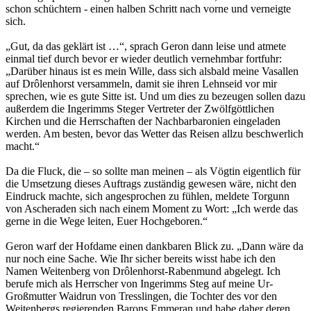
schon schüchtern - einen halben Schritt nach vorne und verneigte
sich.
„Gut, da das geklärt ist …“, sprach Geron dann leise und atmete
einmal tief durch bevor er wieder deutlich vernehmbar fortfuhr:
„Darüber hinaus ist es mein Wille, dass sich alsbald meine Vasallen
auf Drôlenhorst versammeln, damit sie ihren Lehnseid vor mir
sprechen, wie es gute Sitte ist. Und um dies zu bezeugen sollen dazu
außerdem die Ingerimms Steger Vertreter der Zwölfgöttlichen
Kirchen und die Herrschaften der Nachbarbaronien eingeladen
werden. Am besten, bevor das Wetter das Reisen allzu beschwerlich
macht.“
Da die Fluck, die – so sollte man meinen – als Vögtin eigentlich für
die Umsetzung dieses Auftrags zuständig gewesen wäre, nicht den
Eindruck machte, sich angesprochen zu fühlen, meldete Torgunn
von Ascheraden sich nach einem Moment zu Wort: „Ich werde das
gerne in die Wege leiten, Euer Hochgeboren.“
Geron warf der Hofdame einen dankbaren Blick zu. „Dann wäre da
nur noch eine Sache. Wie Ihr sicher bereits wisst habe ich den
Namen Weitenberg von Drôlenhorst-Rabenmund abgelegt. Ich
berufe mich als Herrscher von Ingerimms Steg auf meine Ur-
Großmutter Waidrun von Tresslingen, die Tochter des vor den
Weitenbergs regierenden Barons Emmeran und habe daher deren