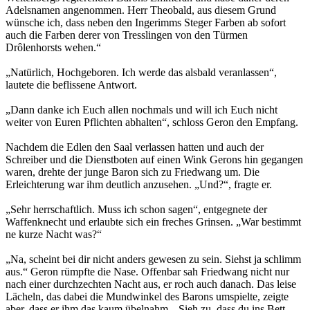
Adelsnamen angenommen. Herr Theobald, aus diesem Grund
wünsche ich, dass neben den Ingerimms Steger Farben ab sofort
auch die Farben derer von Tresslingen von den Türmen
Drôlenhorsts wehen.“
„Natürlich, Hochgeboren. Ich werde das alsbald veranlassen“,
lautete die beflissene Antwort.
„Dann danke ich Euch allen nochmals und will ich Euch nicht
weiter von Euren Pflichten abhalten“, schloss Geron den Empfang.
Nachdem die Edlen den Saal verlassen hatten und auch der
Schreiber und die Dienstboten auf einen Wink Gerons hin gegangen
waren, drehte der junge Baron sich zu Friedwang um. Die
Erleichterung war ihm deutlich anzusehen. „Und?“, fragte er.
„Sehr herrschaftlich. Muss ich schon sagen“, entgegnete der
Waffenknecht und erlaubte sich ein freches Grinsen. „War bestimmt
ne kurze Nacht was?“
„Na, scheint bei dir nicht anders gewesen zu sein. Siehst ja schlimm
aus.“ Geron rümpfte die Nase. Offenbar sah Friedwang nicht nur
nach einer durchzechten Nacht aus, er roch auch danach. Das leise
Lächeln, das dabei die Mundwinkel des Barons umspielte, zeigte
aber, dass er ihm das kaum übelnahm. „Sieh zu, dass du ins Bett