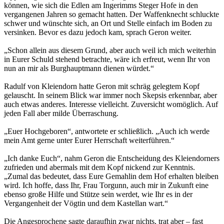
können, wie sich die Edlen am Ingerimms Steger Hofe in den
vergangenen Jahren so gemacht hatten. Der Waffenknecht schluckte
schwer und wünschte sich, an Ort und Stelle einfach im Boden zu
versinken. Bevor es dazu jedoch kam, sprach Geron weiter.
„Schon allein aus diesem Grund, aber auch weil ich mich weiterhin
in Eurer Schuld stehend betrachte, wäre ich erfreut, wenn Ihr von
nun an mir als Burghauptmann dienen würdet.“
Radulf von Kleiendorn hatte Geron mit schräg gelegtem Kopf
gelauscht. In seinem Blick war immer noch Skepsis erkennbar, aber
auch etwas anderes. Interesse vielleicht. Zuversicht womöglich. Auf
jeden Fall aber milde Überraschung.
„Euer Hochgeboren“, antwortete er schließlich. „Auch ich werde
mein Amt gerne unter Eurer Herrschaft weiterführen.“
„Ich danke Euch“, nahm Geron die Entscheidung des Kleiendorners
zufrieden und abermals mit dem Kopf nickend zur Kenntnis.
„Zumal das bedeutet, dass Eure Gemahlin dem Hof erhalten bleiben
wird. Ich hoffe, dass Ihr, Frau Torgunn, auch mir in Zukunft eine
ebenso große Hilfe und Stütze sein werdet, wie Ihr es in der
Vergangenheit der Vögtin und dem Kastellan wart.“
Die Angesprochene sagte daraufhin zwar nichts, trat aber – fast