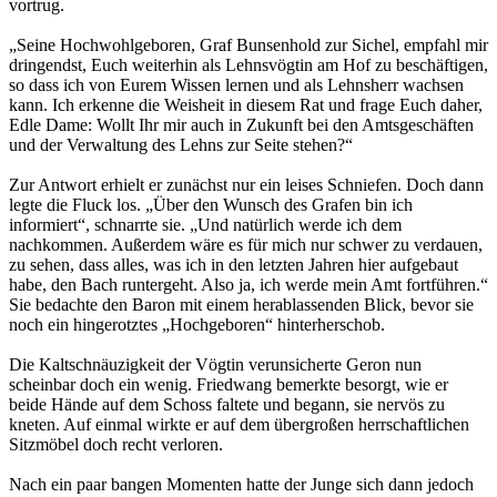
vortrug.
„Seine Hochwohlgeboren, Graf Bunsenhold zur Sichel, empfahl mir
dringendst, Euch weiterhin als Lehnsvögtin am Hof zu beschäftigen,
so dass ich von Eurem Wissen lernen und als Lehnsherr wachsen
kann. Ich erkenne die Weisheit in diesem Rat und frage Euch daher,
Edle Dame: Wollt Ihr mir auch in Zukunft bei den Amtsgeschäften
und der Verwaltung des Lehns zur Seite stehen?“
Zur Antwort erhielt er zunächst nur ein leises Schniefen. Doch dann
legte die Fluck los. „Über den Wunsch des Grafen bin ich
informiert“, schnarrte sie. „Und natürlich werde ich dem
nachkommen. Außerdem wäre es für mich nur schwer zu verdauen,
zu sehen, dass alles, was ich in den letzten Jahren hier aufgebaut
habe, den Bach runtergeht. Also ja, ich werde mein Amt fortführen.“
Sie bedachte den Baron mit einem herablassenden Blick, bevor sie
noch ein hingerotztes „Hochgeboren“ hinterherschob.
Die Kaltschnäuzigkeit der Vögtin verunsicherte Geron nun
scheinbar doch ein wenig. Friedwang bemerkte besorgt, wie er
beide Hände auf dem Schoss faltete und begann, sie nervös zu
kneten. Auf einmal wirkte er auf dem übergroßen herrschaftlichen
Sitzmöbel doch recht verloren.
Nach ein paar bangen Momenten hatte der Junge sich dann jedoch