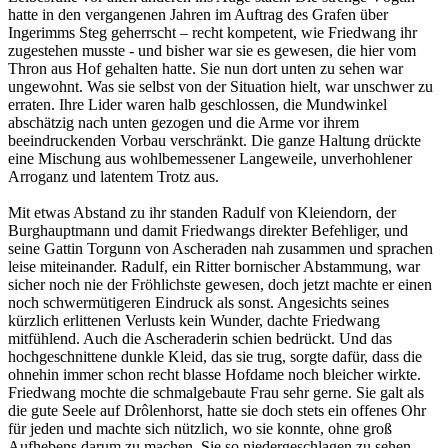
hatte in den vergangenen Jahren im Auftrag des Grafen über
Ingerimms Steg geherrscht – recht kompetent, wie Friedwang ihr
zugestehen musste - und bisher war sie es gewesen, die hier vom
Thron aus Hof gehalten hatte. Sie nun dort unten zu sehen war
ungewohnt. Was sie selbst von der Situation hielt, war unschwer zu
erraten. Ihre Lider waren halb geschlossen, die Mundwinkel
abschätzig nach unten gezogen und die Arme vor ihrem
beeindruckenden Vorbau verschränkt. Die ganze Haltung drückte
eine Mischung aus wohlbemessener Langeweile, unverhohlener
Arroganz und latentem Trotz aus.
Mit etwas Abstand zu ihr standen Radulf von Kleiendorn, der
Burghauptmann und damit Friedwangs direkter Befehliger, und
seine Gattin Torgunn von Ascheraden nah zusammen und sprachen
leise miteinander. Radulf, ein Ritter bornischer Abstammung, war
sicher noch nie der Fröhlichste gewesen, doch jetzt machte er einen
noch schwermütigeren Eindruck als sonst. Angesichts seines
kürzlich erlittenen Verlusts kein Wunder, dachte Friedwang
mitfühlend. Auch die Ascheraderin schien bedrückt. Und das
hochgeschnittene dunkle Kleid, das sie trug, sorgte dafür, dass die
ohnehin immer schon recht blasse Hofdame noch bleicher wirkte.
Friedwang mochte die schmalgebaute Frau sehr gerne. Sie galt als
die gute Seele auf Drôlenhorst, hatte sie doch stets ein offenes Ohr
für jeden und machte sich nützlich, wo sie konnte, ohne groß
Aufhebens darum zu machen. Sie so niedergeschlagen zu sehen,