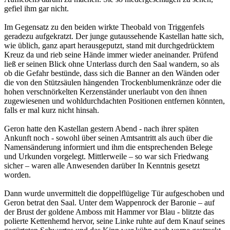
gefiel ihm gar nicht.
Im Gegensatz zu den beiden wirkte Theobald von Triggenfels
geradezu aufgekratzt. Der junge gutaussehende Kastellan hatte sich,
wie üblich, ganz apart herausgeputzt, stand mit durchgedrücktem
Kreuz da und rieb seine Hände immer wieder aneinander. Prüfend
ließ er seinen Blick ohne Unterlass durch den Saal wandern, so als
ob die Gefahr bestünde, dass sich die Banner an den Wänden oder
die von den Stützsäulen hängenden Trockenblumenkränze oder die
hohen verschnörkelten Kerzenständer unerlaubt von den ihnen
zugewiesenen und wohldurchdachten Positionen entfernen könnten,
falls er mal kurz nicht hinsah.
Geron hatte den Kastellan gestern Abend - nach ihrer späten
Ankunft noch - sowohl über seinen Amtsantritt als auch über die
Namensänderung informiert und ihm die entsprechenden Belege
und Urkunden vorgelegt. Mittlerweile – so war sich Friedwang
sicher – waren alle Anwesenden darüber In Kenntnis gesetzt
worden.
Dann wurde unvermittelt die doppelflügelige Tür aufgeschoben und
Geron betrat den Saal. Unter dem Wappenrock der Baronie – auf
der Brust der goldene Amboss mit Hammer vor Blau - blitzte das
polierte Kettenhemd hervor, seine Linke ruhte auf dem Knauf seines