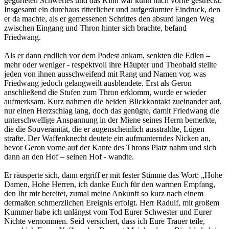
gegürteten Schwertes und das Kinn war kühn nach vorne gestreckt.
Insgesamt ein durchaus ritterlicher und aufgeräumter Eindruck, den
er da machte, als er gemessenen Schrittes den absurd langen Weg
zwischen Eingang und Thron hinter sich brachte, befand
Friedwang.
Als er dann endlich vor dem Podest ankam, senkten die Edlen –
mehr oder weniger - respektvoll ihre Häupter und Theobald stellte
jeden von ihnen ausschweifend mit Rang und Namen vor, was
Friedwang jedoch gelangweilt ausblendete. Erst als Geron
anschließend die Stufen zum Thron erklomm, wurde er wieder
aufmerksam. Kurz nahmen die beiden Blickkontakt zueinander auf,
nur einen Herzschlag lang, doch das genügte, damit Friedwang die
unterschwellige Anspannung in der Miene seines Herrn bemerkte,
die die Souveränität, die er augenscheinlich ausstrahlte, Lügen
strafte. Der Waffenknecht deutete ein aufmunterndes Nicken an,
bevor Geron vorne auf der Kante des Throns Platz nahm und sich
dann an den Hof – seinen Hof - wandte.
Er räusperte sich, dann ergriff er mit fester Stimme das Wort: „Hohe
Damen, Hohe Herren, ich danke Euch für den warmen Empfang,
den Ihr mir bereitet, zumal meine Ankunft so kurz nach einem
dermaßen schmerzlichen Ereignis erfolgt. Herr Radulf, mit großem
Kummer habe ich unlängst vom Tod Eurer Schwester und Eurer
Nichte vernommen. Seid versichert, dass ich Eure Trauer teile,