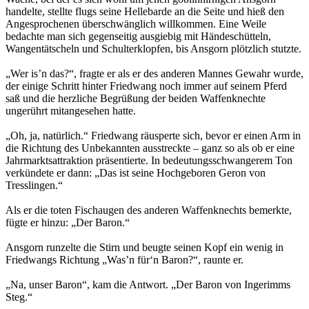
handelte, stellte flugs seine Hellebarde an die Seite und hieß den
Angesprochenen überschwänglich willkommen. Eine Weile
bedachte man sich gegenseitig ausgiebig mit Händeschütteln,
Wangentätscheln und Schulterklopfen, bis Ansgorn plötzlich stutzte.
„Wer is’n das?“, fragte er als er des anderen Mannes Gewahr wurde,
der einige Schritt hinter Friedwang noch immer auf seinem Pferd
saß und die herzliche Begrüßung der beiden Waffenknechte
ungerührt mitangesehen hatte.
„Oh, ja, natürlich.“ Friedwang räusperte sich, bevor er einen Arm in
die Richtung des Unbekannten ausstreckte – ganz so als ob er eine
Jahrmarktsattraktion präsentierte. In bedeutungsschwangerem Ton
verkündete er dann: „Das ist seine Hochgeboren Geron von
Tresslingen.“
Als er die toten Fischaugen des anderen Waffenknechts bemerkte,
fügte er hinzu: „Der Baron.“
Ansgorn runzelte die Stirn und beugte seinen Kopf ein wenig in
Friedwangs Richtung „Was’n für‘n Baron?“, raunte er.
„Na, unser Baron“, kam die Antwort. „Der Baron von Ingerimms
Steg.“