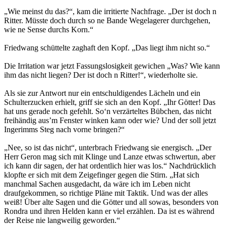
„Wie meinst du das?“, kam die irritierte Nachfrage. „Der ist doch n
Ritter. Müsste doch durch so ne Bande Wegelagerer durchgehen,
wie ne Sense durchs Korn.“
Friedwang schüttelte zaghaft den Kopf. „Das liegt ihm nicht so.“
Die Irritation war jetzt Fassungslosigkeit gewichen „Was? Wie kann
ihm das nicht liegen? Der ist doch n Ritter!“, wiederholte sie.
Als sie zur Antwort nur ein entschuldigendes Lächeln und ein
Schulterzucken erhielt, griff sie sich an den Kopf. „Ihr Götter! Das
hat uns gerade noch gefehlt. So‘n verzärteltes Bübchen, das nicht
freihändig aus’m Fenster winken kann oder wie? Und der soll jetzt
Ingerimms Steg nach vorne bringen?“
„Nee, so ist das nicht“, unterbrach Friedwang sie energisch. „Der
Herr Geron mag sich mit Klinge und Lanze etwas schwertun, aber
ich kann dir sagen, der hat ordentlich hier was los.“ Nachdrücklich
klopfte er sich mit dem Zeigefinger gegen die Stirn. „Hat sich
manchmal Sachen ausgedacht, da wäre ich im Leben nicht
draufgekommen, so richtige Pläne mit Taktik. Und was der alles
weiß! Über alte Sagen und die Götter und all sowas, besonders von
Rondra und ihren Helden kann er viel erzählen. Da ist es während
der Reise nie langweilig geworden.“