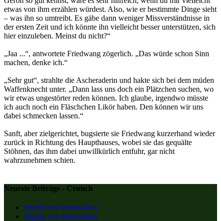
Geron so gut kennst, wäre es sehr hilfreich, wenn du mir vielleicht
etwas von ihm erzählen würdest. Also, wie er bestimmte Dinge sieht
– was ihn so umtreibt. Es gäbe dann weniger Missverständnisse in
der ersten Zeit und ich könnte ihn vielleicht besser unterstützen, sich
hier einzuleben. Meinst du nicht?“
„Jaa ...“, antwortete Friedwang zögerlich. „Das würde schon Sinn
machen, denke ich.“
„Sehr gut“, strahlte die Ascheraderin und hakte sich bei dem müden
Waffenknecht unter. „Dann lass uns doch ein Plätzchen suchen, wo
wir etwas ungestörter reden können. Ich glaube, irgendwo müsste
ich auch noch ein Fläschchen Likör haben. Den können wir uns
dabei schmecken lassen.“
Sanft, aber zielgerichtet, bugsierte sie Friedwang kurzerhand wieder
zurück in Richtung des Haupthauses, wobei sie das gequälte
Stöhnen, das ihm dabei unwillkürlich entfuhr, gar nicht
wahrzunehmen schien.
Neueste Beiträge - Crunch
Irmelin von Rothwilden
Wigdis von Rothwilden