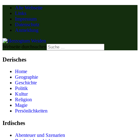
Alte Webseite
Links
Impressum
Datenschutz
Anmeldung
Webseite durchsuchen
Derisches
Home
Geographie
Geschichte
Politik
Kultur
Religion
Magie
Persönlichkeiten
Irdisches
Abenteuer und Szenarien