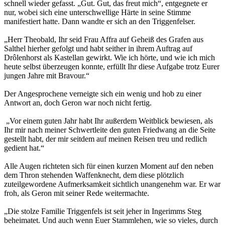
schnell wieder gefasst. „Gut. Gut, das freut mich“, entgegnete er
nur, wobei sich eine unterschwellige Härte in seine Stimme
manifestiert hatte. Dann wandte er sich an den Triggenfelser.
„Herr Theobald, Ihr seid Frau Affra auf Geheiß des Grafen aus
Salthel hierher gefolgt und habt seither in ihrem Auftrag auf
Drôlenhorst als Kastellan gewirkt. Wie ich hörte, und wie ich mich
heute selbst überzeugen konnte, erfüllt Ihr diese Aufgabe trotz Eurer
jungen Jahre mit Bravour.“
Der Angesprochene verneigte sich ein wenig und hob zu einer
Antwort an, doch Geron war noch nicht fertig.
„Vor einem guten Jahr habt Ihr außerdem Weitblick bewiesen, als
Ihr mir nach meiner Schwertleite den guten Friedwang an die Seite
gestellt habt, der mir seitdem auf meinen Reisen treu und redlich
gedient hat.“
Alle Augen richteten sich für einen kurzen Moment auf den neben
dem Thron stehenden Waffenknecht, dem diese plötzlich
zuteilgewordene Aufmerksamkeit sichtlich unangenehm war. Er war
froh, als Geron mit seiner Rede weitermachte.
„Die stolze Familie Triggenfels ist seit jeher in Ingerimms Steg
beheimatet. Und auch wenn Euer Stammlehen, wie so vieles, durch