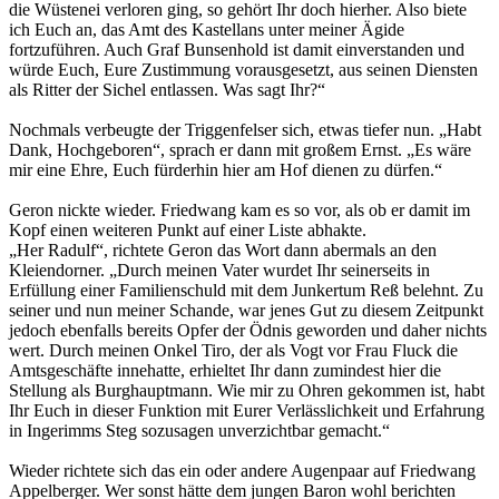
die Wüstenei verloren ging, so gehört Ihr doch hierher. Also biete
ich Euch an, das Amt des Kastellans unter meiner Ägide
fortzuführen. Auch Graf Bunsenhold ist damit einverstanden und
würde Euch, Eure Zustimmung vorausgesetzt, aus seinen Diensten
als Ritter der Sichel entlassen. Was sagt Ihr?“
Nochmals verbeugte der Triggenfelser sich, etwas tiefer nun. „Habt
Dank, Hochgeboren“, sprach er dann mit großem Ernst. „Es wäre
mir eine Ehre, Euch fürderhin hier am Hof dienen zu dürfen.“
Geron nickte wieder. Friedwang kam es so vor, als ob er damit im
Kopf einen weiteren Punkt auf einer Liste abhakte.
„Her Radulf“, richtete Geron das Wort dann abermals an den
Kleiendorner. „Durch meinen Vater wurdet Ihr seinerseits in
Erfüllung einer Familienschuld mit dem Junkertum Reß belehnt. Zu
seiner und nun meiner Schande, war jenes Gut zu diesem Zeitpunkt
jedoch ebenfalls bereits Opfer der Ödnis geworden und daher nichts
wert. Durch meinen Onkel Tiro, der als Vogt vor Frau Fluck die
Amtsgeschäfte innehatte, erhieltet Ihr dann zumindest hier die
Stellung als Burghauptmann. Wie mir zu Ohren gekommen ist, habt
Ihr Euch in dieser Funktion mit Eurer Verlässlichkeit und Erfahrung
in Ingerimms Steg sozusagen unverzichtbar gemacht.“
Wieder richtete sich das ein oder andere Augenpaar auf Friedwang
Appelberger. Wer sonst hätte dem jungen Baron wohl berichten