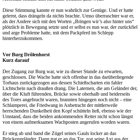
Diese Stimmung kannte er nun wahrlich zur Genüge. Und er hatte
gelernt, dass drängeln da nichts brachte. Umso überraschter war er,
als der Andere sich mit den Worten „Bringen wir’s also hinter uns“
plötzlich in Bewegung setzte und er selbst es nun war, der zurückfiel
und arge Probleme hatte, mit dem Packpferd im Schlepp
hinterherzukommen.
Vor Burg Drôlenhorst
Kurz darauf
Der Zugang zur Burg war, wie zu dieser Stunde zu erwarten,
geschlossen. Die Wache hatte sich offenbar in das darüberliegende
Torhaus zurückgezogen aus dessen Schießscharten ein fahler
Lichtschein nach draußen drang. Die Laternen, die am Geländer der,
über die Kluft führenden, Brücke sowie oberhalb und beiderseits
des Tores angebracht waren, brannten hingegen noch nicht – eine
Schlamperei, die Friedwang in Anbetracht der mittlerweile
herrschenden Dunkelheit den Kopf schütteln ließ, ebenso wie der
Umstand, dass die beiden ankommenden Reiter nicht schon längst
von einem aufmerksamen Wachposten angerufen worden waren.
Er stieg ab und band die Zügel seines Gauls locker an das
Brückengeländer. Dann trat er an das Tor, zog seine Axt aus der