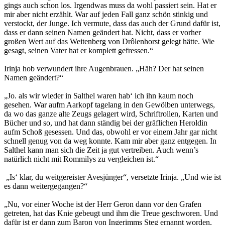
gings auch schon los. Irgendwas muss da wohl passiert sein. Hat er
mir aber nicht erzählt. War auf jeden Fall ganz schön stinkig und
verstockt, der Junge. Ich vermute, dass das auch der Grund dafür ist,
dass er dann seinen Namen geändert hat. Nicht, dass er vorher
großen Wert auf das Weitenberg von Drôlenhorst gelegt hätte. Wie
gesagt, seinen Vater hat er komplett gefressen.“
Irinja hob verwundert ihre Augenbrauen. „Häh? Der hat seinen
Namen geändert?“
„Jo. als wir wieder in Salthel waren hab‘ ich ihn kaum noch
gesehen. War aufm Aarkopf tagelang in den Gewölben unterwegs,
da wo das ganze alte Zeugs gelagert wird, Schriftrollen, Karten und
Bücher und so, und hat dann ständig bei der gräflichen Heroldin
aufm Schoß gesessen. Und das, obwohl er vor einem Jahr gar nicht
schnell genug von da weg konnte. Kam mir aber ganz entgegen. In
Salthel kann man sich die Zeit ja gut vertreiben. Auch wenn’s
natürlich nicht mit Rommilys zu vergleichen ist.“
„Is‘ klar, du weitgereister Avesjünger“, versetzte Irinja. „Und wie ist
es dann weitergegangen?“
„Nu, vor einer Woche ist der Herr Geron dann vor den Grafen
getreten, hat das Knie gebeugt und ihm die Treue geschworen. Und
dafür ist er dann zum Baron von Ingerimms Steg ernannt worden,