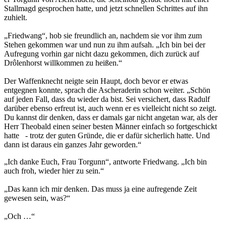
Stallmagd gesprochen hatte, und jetzt schnellen Schrittes auf ihn
zuhielt.
„Friedwang“, hob sie freundlich an, nachdem sie vor ihm zum
Stehen gekommen war und nun zu ihm aufsah. „Ich bin bei der
Aufregung vorhin gar nicht dazu gekommen, dich zurück auf
Drôlenhorst willkommen zu heißen.“
Der Waffenknecht neigte sein Haupt, doch bevor er etwas
entgegnen konnte, sprach die Ascheraderin schon weiter. „Schön
auf jeden Fall, dass du wieder da bist. Sei versichert, dass Radulf
darüber ebenso erfreut ist, auch wenn er es vielleicht nicht so zeigt.
Du kannst dir denken, dass er damals gar nicht angetan war, als der
Herr Theobald einen seiner besten Männer einfach so fortgeschickt
hatte - trotz der guten Gründe, die er dafür sicherlich hatte. Und
dann ist daraus ein ganzes Jahr geworden.“
„Ich danke Euch, Frau Torgunn“, antworte Friedwang. „Ich bin
auch froh, wieder hier zu sein.“
„Das kann ich mir denken. Das muss ja eine aufregende Zeit
gewesen sein, was?“
„Och …“