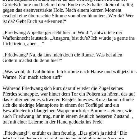
Gürtelschlaufe und hieb mit dem Ende des Schaftes dreimal kräftig
gegen das eisenverstärkte Holz. Nach einem kurzen Moment
erscholl eine überraschte Stimme von oben hinunter: „Wer da? Wer
ist da? Gebt Euch zu erkennen!“
„Friedwang Appelberger steht hier im Wind!“, antwortete der
Waffenknecht lautstark. „Ansgorn, bist du’s? Ich würde ja gerne ins
Licht treten, aber …“
„Friedwang? Na, da laus mich doch die Ranze. Was bei allen
Göttern machst du denn hier?“
„Was wohl, du Goblinhirn. Ich komme nach Hause und will jetzt ins
Warme. Nu‘ mach schon auf!“
Während Friedwang sich kurz darauf wieder die Zügel seines
Pferdes schnappte, war hinter dem Tor ein Poltern zu hören, das auf
das Entfernen eines schweren Riegels hinwies. Kurz darauf öffnete
sich die niedrige Mannpforte in einem der Torflügel und ein
Bewaffneter im blaugelben Wappenrock der Baronie – einem, wie
auch Friedwang ihn trug, nur in einem deutlich besseren Zustand -,
trat mit einer Laterne in der Hand geduckt ins Freie.
„Friedwang!“, entfuhr es ihm freudig. „Das gibt’s ja nicht!“ Die
Wache, bei der es sich wohl um jenen goblinhirnigen Ansgorn